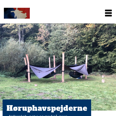
Gå
Main
til
hovedindhold
navigation
Høruphavspejderne