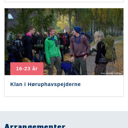
16-23 år
Klan i Høruphavspejderne
Arrangementer