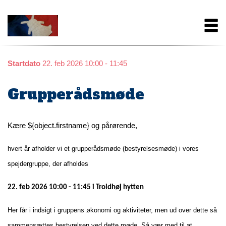
Gå
Main
til
hovedindhold
navigation
Startdato
22. feb 2026 10:00 - 11:45
Grupperådsmøde
Kære ${object.firstname} og pårørende,
hvert år afholder vi et grupperådsmøde (bestyrelsesmøde) i vores
spejdergruppe, der afholdes
22. feb 2026 10:00 - 11:45 i Troldhøj hytten
Her får i indsigt i gruppens økonomi og aktiviteter, men ud over dette så
sammensættes bestyrelsen ved dette møde. Så vær med til at