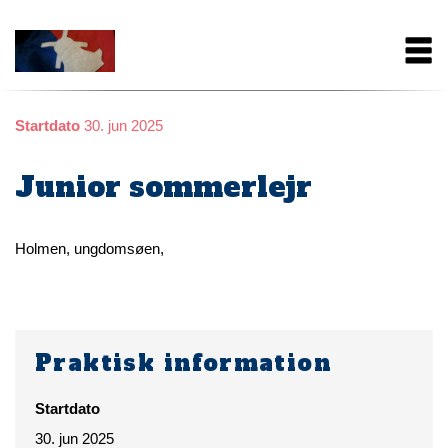
Gå
Main
til
hovedindhold
navigation
Startdato
30. jun 2025
Junior sommerlejr
Holmen, ungdomsøen,
Praktisk information
Startdato
30. jun 2025